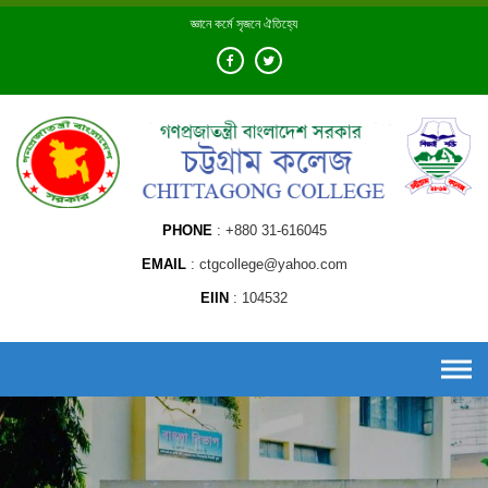
Skip
জ্ঞানে কর্মে সৃজনে ঐতিহ্যে
to
content
PHONE
+880 31-616045
EMAIL
ctgcollege@yahoo.com
EIIN
104532