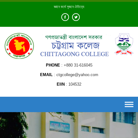
Skip
জ্ঞানে কর্মে সৃজনে ঐতিহ্যে
to
content
PHONE
+880 31-616045
EMAIL
ctgcollege@yahoo.com
EIIN
104532