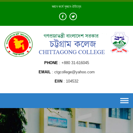
Skip
জ্ঞানে কর্মে সৃজনে ঐতিহ্যে
to
content
PHONE
+880 31-616045
EMAIL
ctgcollege@yahoo.com
EIIN
104532