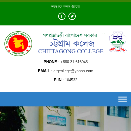
Skip
জ্ঞানে কর্মে সৃজনে ঐতিহ্যে
to
content
PHONE
+880 31-616045
EMAIL
ctgcollege@yahoo.com
EIIN
104532