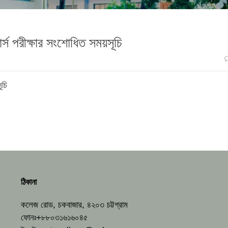
্স পরীক্ষার সংশোধিত সময়সূচি
ূচি
ঠিকানা
কলেজ রোড, চকবাজার, ৪২০৩ চট্টগ্রাম
ফোনঃ+৮৮০৩১৬১৬০৪৫