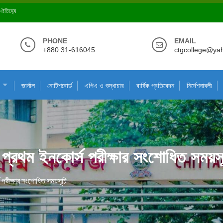
ে ঐতিহ্যে
PHONE
EMAIL
+880 31-616045
ctgcollege@ya
জার্নাল
নোটিশবোর্ড
এপিএ ও শুদ্ধাচার
বার্ষিক প্রতিবেদন
নির্দেশনাবলী
প্রথম ইনকোর্স পরীক্ষার সংশোধিত সময়সূ
 পরীক্ষার সংশোধিত সময়সূচি