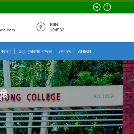
EIIN
hoo.com
104532
গ্যালারি
তথ্য প্রদানকারী কর্মকর্তা
সেবা বক্স
যোগাযোগ
চি