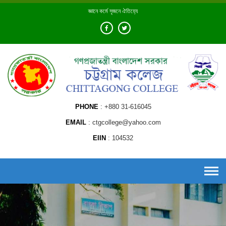
Skip
জ্ঞানে কর্মে সৃজনে ঐতিহ্যে
to
content
PHONE
+880 31-616045
EMAIL
ctgcollege@yahoo.com
EIIN
104532