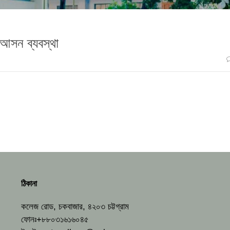
 আসন ব্যবস্থা
ঠিকানা
কলেজ রোড, চকবাজার, ৪২০৩ চট্টগ্রাম
ফোনঃ+৮৮০৩১৬১৬০৪৫