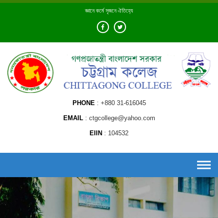
Skip
জ্ঞানে কর্মে সৃজনে ঐতিহ্যে
to
content
PHONE
+880 31-616045
EMAIL
ctgcollege@yahoo.com
EIIN
104532