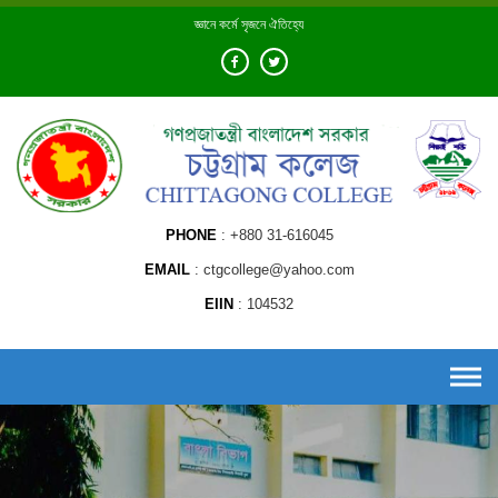
Skip
জ্ঞানে কর্মে সৃজনে ঐতিহ্যে
to
content
PHONE
+880 31-616045
EMAIL
ctgcollege@yahoo.com
EIIN
104532