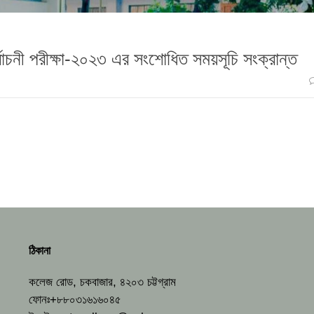
র্বাচনী পরীক্ষা-২০২৩ এর সংশোধিত সময়সূচি সংক্রান্ত
ঠিকানা
কলেজ রোড, চকবাজার, ৪২০৩ চট্টগ্রাম
ফোনঃ+৮৮০৩১৬১৬০৪৫