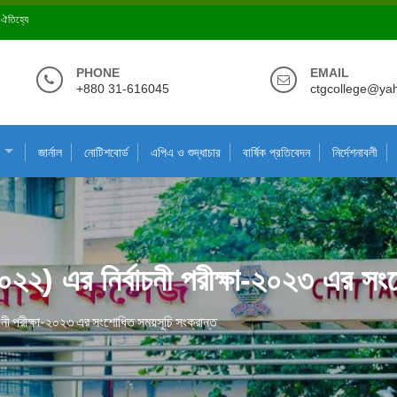
ে ঐতিহ্যে
PHONE
EMAIL
+880 31-616045
ctgcollege@ya
জার্নাল
নোটিশবোর্ড
এপিএ ও শুদ্ধাচার
বার্ষিক প্রতিবেদন
নির্দেশনাবলী
-২০২২) এর নির্বাচনী পরীক্ষা-২০২৩ এর স
বাচনী পরীক্ষা-২০২৩ এর সংশোধিত সময়সূচি সংক্রান্ত