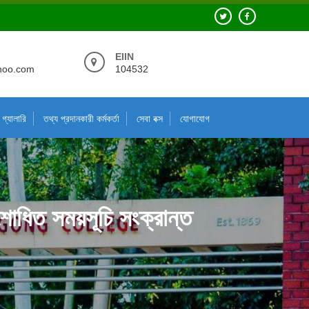
EIIN
hoo.com
104532
গ্যালারি
তথ্য প্রদানকারী কর্মকর্তা
সেবা বক্স
যোগাযোগ
ংশোধিত সময়সূচি সংক্রান্ত