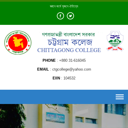
Skip
জ্ঞানে কর্মে সৃজনে ঐতিহ্যে
to
content
PHONE
+880 31-616045
EMAIL
ctgcollege@yahoo.com
EIIN
104532