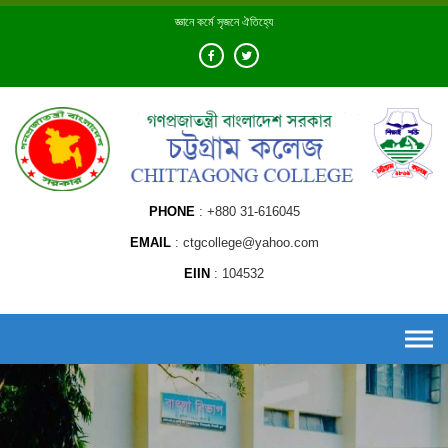
Skip
জ্ঞানে কর্মে সৃজনে ঐতিহ্যে
to
content
PHONE
+880 31-616045
EMAIL
ctgcollege@yahoo.com
EIIN
104532