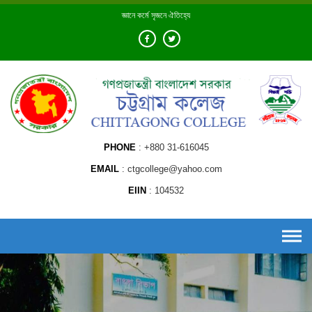
Skip
জ্ঞানে কর্মে সৃজনে ঐতিহ্যে
to
content
PHONE
+880 31-616045
EMAIL
ctgcollege@yahoo.com
EIIN
104532