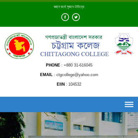
Skip
জ্ঞানে কর্মে সৃজনে ঐতিহ্যে
to
content
PHONE
+880 31-616045
EMAIL
ctgcollege@yahoo.com
EIIN
104532