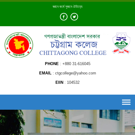
Skip
জ্ঞানে কর্মে সৃজনে ঐতিহ্যে
to
content
PHONE
+880 31-616045
EMAIL
ctgcollege@yahoo.com
EIIN
104532