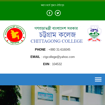
Skip
জ্ঞানে কর্মে সৃজনে ঐতিহ্যে
to
content
PHONE
+880 31-616045
EMAIL
ctgcollege@yahoo.com
EIIN
104532