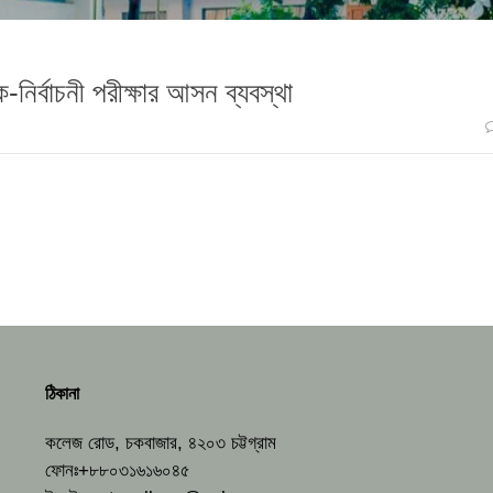
-নির্বাচনী পরীক্ষার আসন ব্যবস্থা
ঠিকানা
কলেজ রোড, চকবাজার, ৪২০৩ চট্টগ্রাম
ফোনঃ+৮৮০৩১৬১৬০৪৫