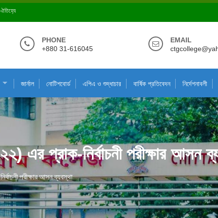
ে ঐতিহ্যে
PHONE
EMAIL
+880 31-616045
ctgcollege@ya
জার্নাল
নোটিশবোর্ড
এপিএ ও শুদ্ধাচার
বার্ষিক প্রতিবেদন
নির্দেশনাবলী
০২২) এর প্রাক-নির্বাচনী পরীক্ষার আসন ব্
ির্বাচনী পরীক্ষার আসন ব্যবস্থা