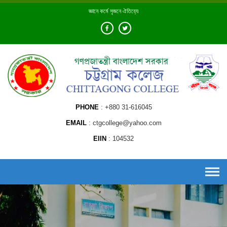
Skip
জ্ঞানে কর্মে সৃজনে ঐতিহ্যে
to
content
PHONE
+880 31-616045
EMAIL
ctgcollege@yahoo.com
EIIN
104532