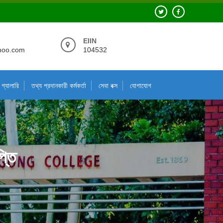
EIIN
hoo.com
104532
গ্যালারি
তথ্য প্রদানকারী কর্মকর্তা
সেবা বক্স
যোগাযোগ
্তি