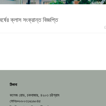
্ষের ক্লাস সংক্রান্ত বিজ্ঞপ্তি
ঠিকানা
কলেজ রোড, চকবাজার, ৪২০৩ চট্টগ্রাম
ফোনঃ+৮৮০৩১৬১৬০৪৫