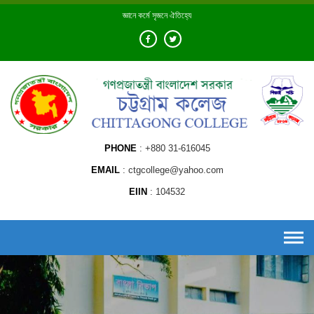
Skip
জ্ঞানে কর্মে সৃজনে ঐতিহ্যে
to
content
PHONE
+880 31-616045
EMAIL
ctgcollege@yahoo.com
EIIN
104532