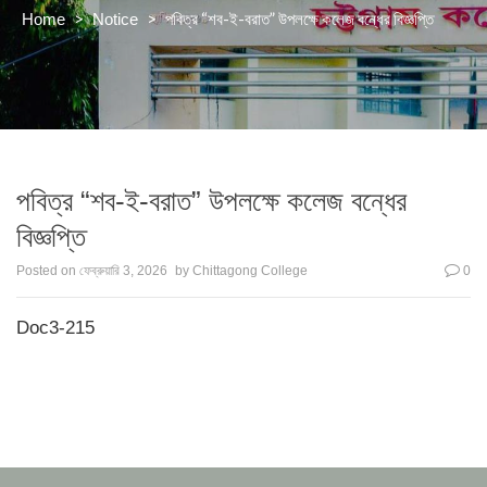
>
>
পবিত্র “শব-ই-বরাত” উপলক্ষে কলেজ বন্ধের বিজ্ঞপ্তি
Home
Notice
পবিত্র “শব-ই-বরাত” উপলক্ষে কলেজ বন্ধের
বিজ্ঞপ্তি
Posted on
ফেব্রুয়ারি 3, 2026
by
Chittagong College
0
Doc3-215