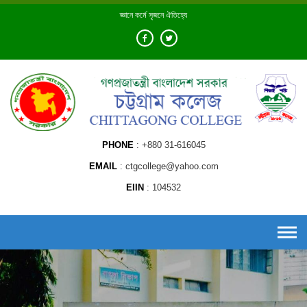
Skip
জ্ঞানে কর্মে সৃজনে ঐতিহ্যে
to
content
PHONE
+880 31-616045
EMAIL
ctgcollege@yahoo.com
EIIN
104532