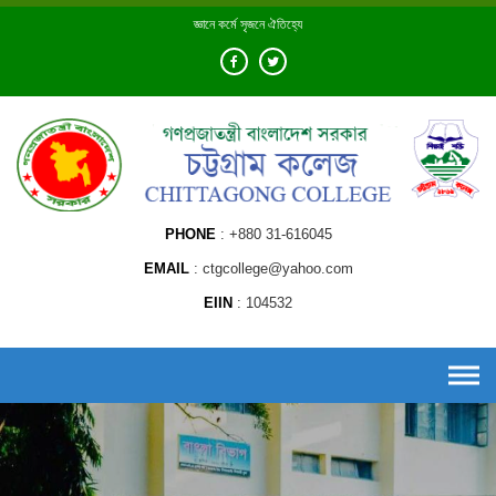
Skip
জ্ঞানে কর্মে সৃজনে ঐতিহ্যে
to
content
PHONE
+880 31-616045
EMAIL
ctgcollege@yahoo.com
EIIN
104532