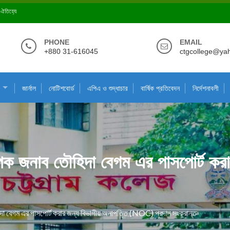
ে ঐতিহ্যে
PHONE
EMAIL
+880 31-616045
ctgcollege@ya
জার্নাল
নোটিশবোর্ড
এপিএ ও শুদ্ধাচার
বার্ষিক প্রতিবেদন
নির্দেশনাবলী
যাপক জনাব তৌহিদা বেগম এর পাসপোর্ট কর
িদা বেগম এর পাসপোর্ট করার জন্য বিভাগীয় অনাপত্তি (NOC) প্রদান সংক্রান্ত