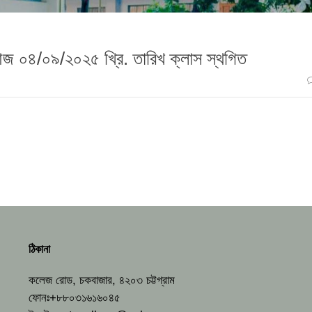
ষে আজ ০৪/০৯/২০২৫ খ্রি. তারিখ ক্লাস স্থগিত
ঠিকানা
কলেজ রোড, চকবাজার, ৪২০৩ চট্টগ্রাম
ফোনঃ+৮৮০৩১৬১৬০৪৫