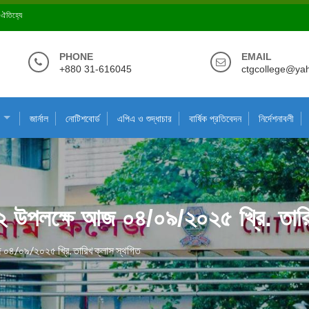
ে ঐতিহ্যে
PHONE
EMAIL
+880 31-616045
ctgcollege@ya
জার্নাল
নোটিশবোর্ড
এপিএ ও শুদ্ধাচার
বার্ষিক প্রতিবেদন
নির্দেশনাবলী
া-২০২২ উপলক্ষে আজ ০৪/০৯/২০২৫ খ্রি. তা
 আজ ০৪/০৯/২০২৫ খ্রি. তারিখ ক্লাস স্থগিত