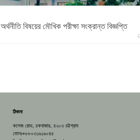
র অর্থনীতি বিষয়ের মৌখিক পরীক্ষা সংক্রান্ত বিজ্ঞপ্তি
ঠিকানা
কলেজ রোড, চকবাজার, ৪২০৩ চট্টগ্রাম
ফোনঃ+৮৮০৩১৬১৬০৪৫