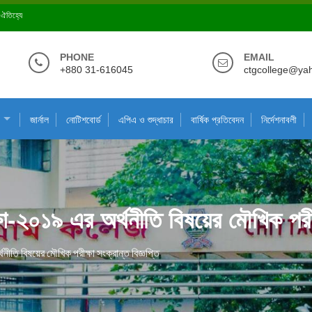
ে ঐতিহ্যে
PHONE
EMAIL
+880 31-616045
ctgcollege@ya
জার্নাল
নোটিশবোর্ড
এপিএ ও শুদ্ধাচার
বার্ষিক প্রতিবেদন
নির্দেশনাবলী
রীক্ষা-২০১৯ এর অর্থনীতি বিষয়ের মৌখিক পরীক
অর্থনীতি বিষয়ের মৌখিক পরীক্ষা সংক্রান্ত বিজ্ঞপ্তি