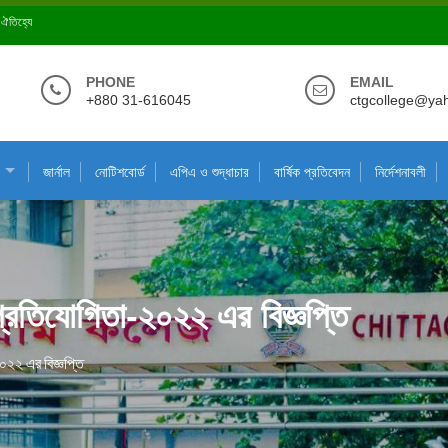
ে ঐতিহ্যে
PHONE
EMAIL
+880 31-616045
ctgcollege@ya
জার্নাল
নোটিশবোর্ড
এপিএ ও শুদ্ধাচার
বার্ষিক প্রতিবেদন
নির্দেশনাবলী
্রতিযোগিতা-২০২২ এর বিজ্ঞপ্তি
০২২ এর বিজ্ঞপ্তি