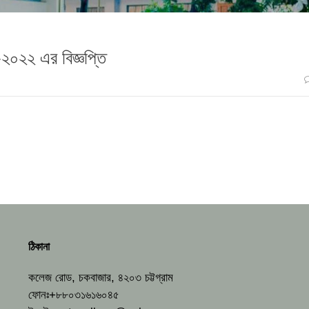
২০২২ এর বিজ্ঞপ্তি
ঠিকানা
কলেজ রোড, চকবাজার, ৪২০৩ চট্টগ্রাম
ফোনঃ+৮৮০৩১৬১৬০৪৫