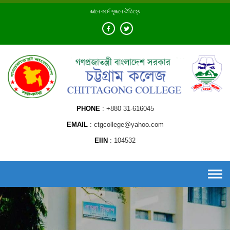
Skip
জ্ঞানে কর্মে সৃজনে ঐতিহ্যে
to
content
PHONE
+880 31-616045
EMAIL
ctgcollege@yahoo.com
EIIN
104532