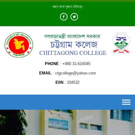
Skip
জ্ঞানে কর্মে সৃজনে ঐতিহ্যে
to
content
PHONE
+880 31-616045
EMAIL
ctgcollege@yahoo.com
EIIN
104532