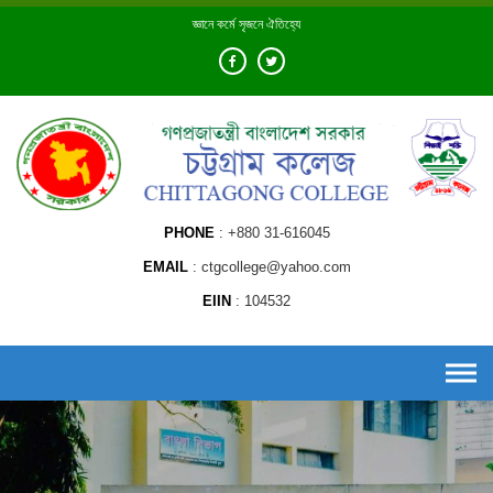
Skip
জ্ঞানে কর্মে সৃজনে ঐতিহ্যে
to
content
PHONE
+880 31-616045
EMAIL
ctgcollege@yahoo.com
EIIN
104532