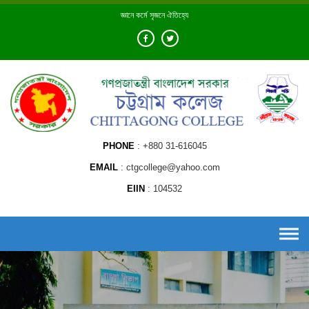
Skip
জ্ঞানে কর্মে সৃজনে ঐতিহ্যে
to
content
PHONE
+880 31-616045
EMAIL
ctgcollege@yahoo.com
EIIN
104532