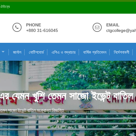
ে ঐতিহ্যে
PHONE
EMAIL
+880 31-616045
ctgcollege@ya
জার্নাল
নোটিশবোর্ড
এপিএ ও শুদ্ধাচার
বার্ষিক প্রতিবেদন
নির্দেশনাবলী
এর যেমন খুশি তেমন সাজো ইভেন্ট বাতিল সং
েমন সাজো ইভেন্ট বাতিল সংক্রান্ত বিজ্ঞপ্তি