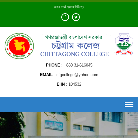
Skip
জ্ঞানে কর্মে সৃজনে ঐতিহ্যে
to
content
PHONE
+880 31-616045
EMAIL
ctgcollege@yahoo.com
EIIN
104532