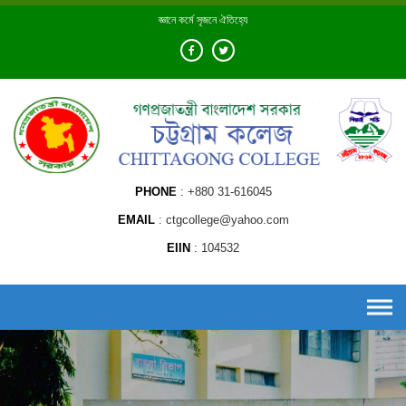
Skip
জ্ঞানে কর্মে সৃজনে ঐতিহ্যে
to
content
PHONE
+880 31-616045
EMAIL
ctgcollege@yahoo.com
EIIN
104532