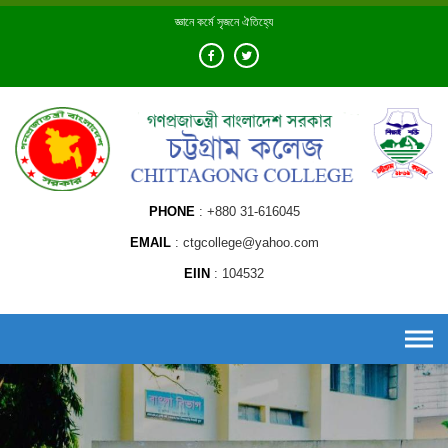
Skip
জ্ঞানে কর্মে সৃজনে ঐতিহ্যে
to
content
PHONE
+880 31-616045
EMAIL
ctgcollege@yahoo.com
EIIN
104532