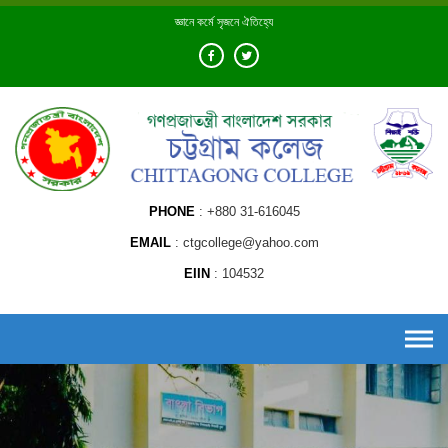
Skip
জ্ঞানে কর্মে সৃজনে ঐতিহ্যে
to
content
PHONE
+880 31-616045
EMAIL
ctgcollege@yahoo.com
EIIN
104532