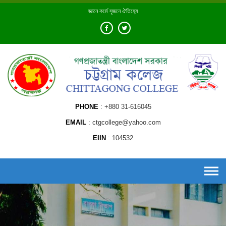
Skip
জ্ঞানে কর্মে সৃজনে ঐতিহ্যে
to
content
PHONE
+880 31-616045
EMAIL
ctgcollege@yahoo.com
EIIN
104532