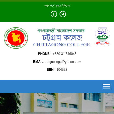
Skip
জ্ঞানে কর্মে সৃজনে ঐতিহ্যে
to
content
PHONE
+880 31-616045
EMAIL
ctgcollege@yahoo.com
EIIN
104532