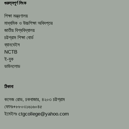
গুরুত্বপূর্ণ লিংক
শিক্ষা মন্ত্রণালয়
মাধ্যমিক ও উচ্চশিক্ষা অধিদপ্তর
জাতীয় বিশ্ববিদ্যালয়
চট্টগ্রাম শিক্ষা বোর্ড
ব্যানবেইস
NCTB
ই-বুক
ডাউনলোড
ঠিকানা
কলেজ রোড, চকবাজার, ৪২০৩ চট্টগ্রাম
ফোনঃ+৮৮০৩১৬১৬০৪৫
ইমেইলঃ
ctgcollege@yahoo.com