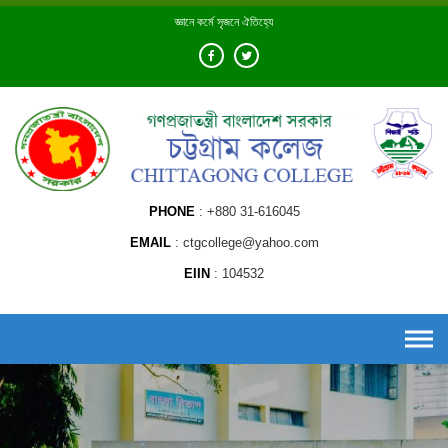
Skip
জ্ঞানে কর্মে সৃজনে ঐতিহ্যে
to
content
PHONE
+880 31-616045
EMAIL
ctgcollege@yahoo.com
EIIN
104532