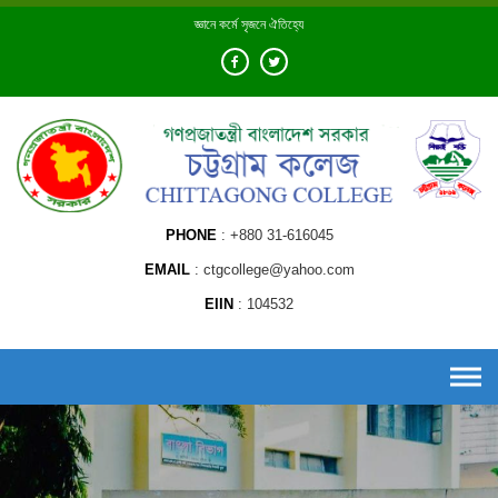
Skip
জ্ঞানে কর্মে সৃজনে ঐতিহ্যে
to
content
PHONE
+880 31-616045
EMAIL
ctgcollege@yahoo.com
EIIN
104532