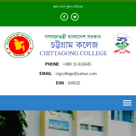
Skip
জ্ঞানে কর্মে সৃজনে ঐতিহ্যে
to
content
PHONE
+880 31-616045
EMAIL
ctgcollege@yahoo.com
EIIN
104532