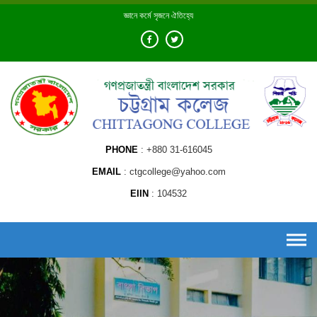
Skip
জ্ঞানে কর্মে সৃজনে ঐতিহ্যে
to
content
PHONE
+880 31-616045
EMAIL
ctgcollege@yahoo.com
EIIN
104532