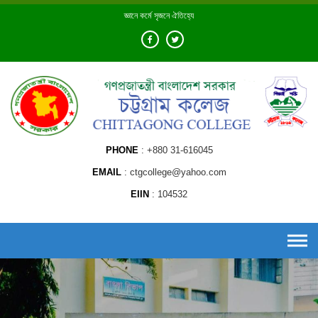
Skip
জ্ঞানে কর্মে সৃজনে ঐতিহ্যে
to
content
PHONE
+880 31-616045
EMAIL
ctgcollege@yahoo.com
EIIN
104532