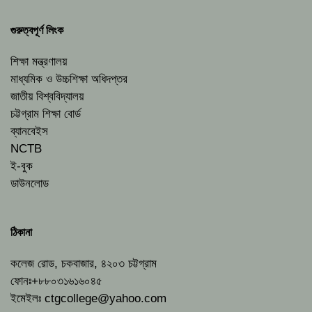
গুরুত্বপূর্ণ লিংক
শিক্ষা মন্ত্রণালয়
মাধ্যমিক ও উচ্চশিক্ষা অধিদপ্তর
জাতীয় বিশ্ববিদ্যালয়
চট্টগ্রাম শিক্ষা বোর্ড
ব্যানবেইস
NCTB
ই-বুক
ডাউনলোড
ঠিকানা
কলেজ রোড, চকবাজার, ৪২০৩ চট্টগ্রাম
ফোনঃ+৮৮০৩১৬১৬০৪৫
ইমেইলঃ
ctgcollege@yahoo.com