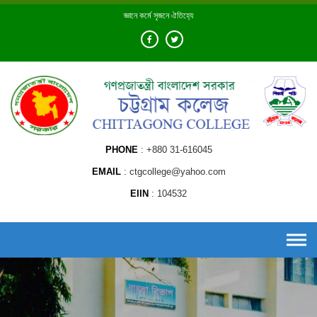
Skip
জ্ঞানে কর্মে সৃজনে ঐতিহ্যে
to
content
PHONE
+880 31-616045
EMAIL
ctgcollege@yahoo.com
EIIN
104532