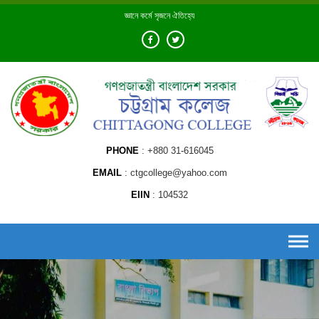
Skip
জ্ঞানে কর্মে সৃজনে ঐতিহ্যে
to
content
PHONE
+880 31-616045
EMAIL
ctgcollege@yahoo.com
EIIN
104532