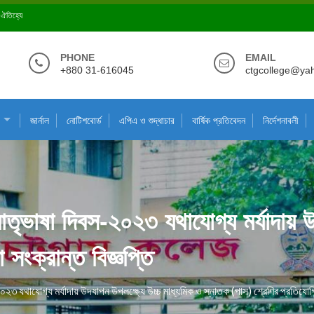
ে ঐতিহ্যে
PHONE
EMAIL
+880 31-616045
ctgcollege@ya
জার্নাল
নোটিশবোর্ড
এপিএ ও শুদ্ধাচার
বার্ষিক প্রতিবেদন
নির্দেশনাবলী
তৃভাষা দিবস-২০২৩ যথাযোগ্য মর্যাদায় উ
সংক্রান্ত বিজ্ঞপ্তি
২৩ যথাযোগ্য মর্যাদায় উদযাপন উপলক্ষ্যে উচ্চ মাধ্যমিক ও স্নাতক (পাস) শ্রেণির প্রতিযোগিত