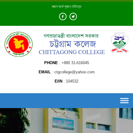
Skip
জ্ঞানে কর্মে সৃজনে ঐতিহ্যে
to
content
PHONE
+880 31-616045
EMAIL
ctgcollege@yahoo.com
EIIN
104532