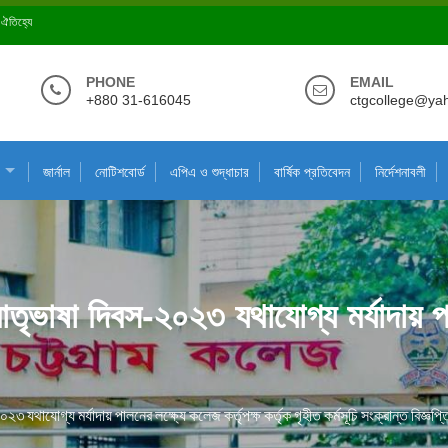
ে ঐতিহ্যে
PHONE
EMAIL
+880 31-616045
ctgcollege@ya
জার্নাল
নোটিশবোর্ড
এপিএ ও শুদ্ধাচার
বার্ষিক প্রতিবেদন
নির্দেশনাবলী
ৃভাষা দিবস-২০২৩ যথাযোগ্য মর্যাদায় পালন
 যথাযোগ্য মর্যাদায় পালনের লক্ষ্যে কলেজ কর্তৃপক্ষ কর্তৃক গৃহীত কর্মসূচি সংক্রান্ত বিজ্ঞপ্ত