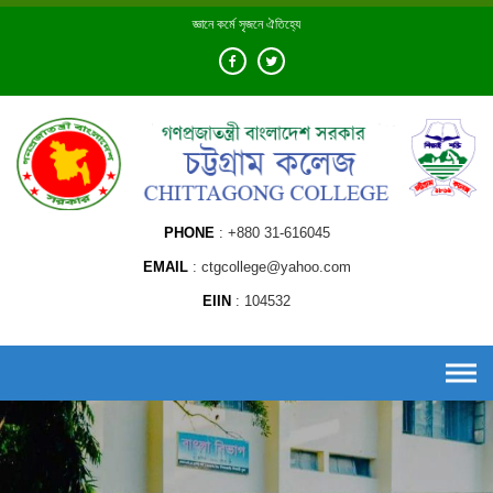
Skip
জ্ঞানে কর্মে সৃজনে ঐতিহ্যে
to
content
PHONE
+880 31-616045
EMAIL
ctgcollege@yahoo.com
EIIN
104532