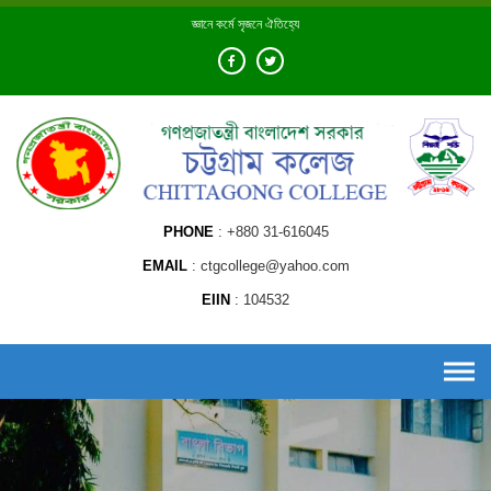
Skip
জ্ঞানে কর্মে সৃজনে ঐতিহ্যে
to
content
PHONE
+880 31-616045
EMAIL
ctgcollege@yahoo.com
EIIN
104532