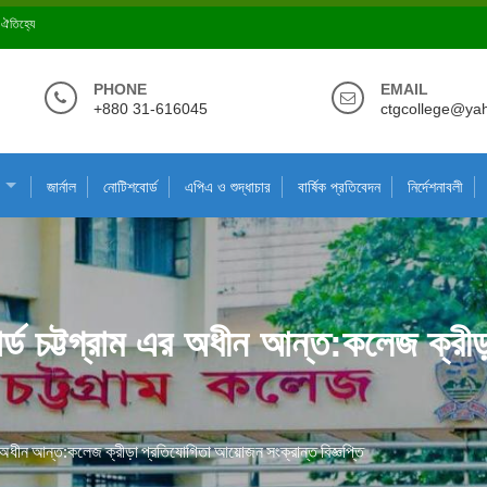
ে ঐতিহ্যে
PHONE
EMAIL
+880 31-616045
ctgcollege@ya
জার্নাল
নোটিশবোর্ড
এপিএ ও শুদ্ধাচার
বার্ষিক প্রতিবেদন
নির্দেশনাবলী
 বোর্ড চট্টগ্রাম এর অধীন আন্ত:কলেজ ক্
ম এর অধীন আন্ত:কলেজ ক্রীড়া প্রতিযোগিতা আয়োজন সংক্রান্ত বিজ্ঞপ্তি